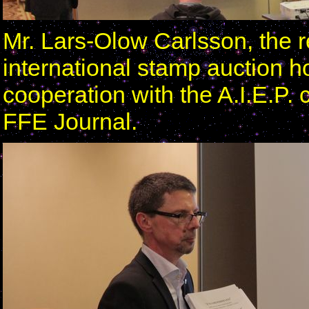
Mr. Lars-Olow Carlsson, the r
international stamp auction ho
cooperation with the A.I.E.P. 
FFE Journal.