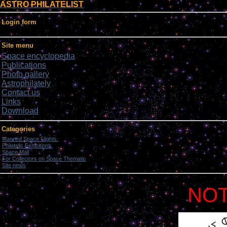
ASTRO PHILATELIST
Login form
Site menu
Space encyclopedia
Publications
Photo gallery
Astrophilately
Contact us
Links
Download
Categories
Manned Space Flights.
[1046]
Philatelic Exhibitions.
[22]
Space Mail
[69]
For Collectors on Space Thematic
[50]
Site news
[15]
NOT