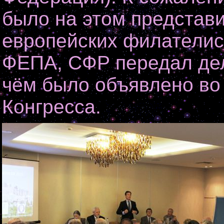
было на этом представ
европейских филателист
ФЕПА, СФР передал дел
чём было объявлено во
Конгресса.